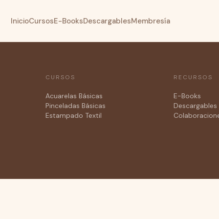
Inicio
Cursos
E-Books
Descargables
Membresía
CURSOS
RECURSOS
Acuarelas Básicas
E-Books
Pinceladas Básicas
Descargables 
Estampado Textil
Colaboracion