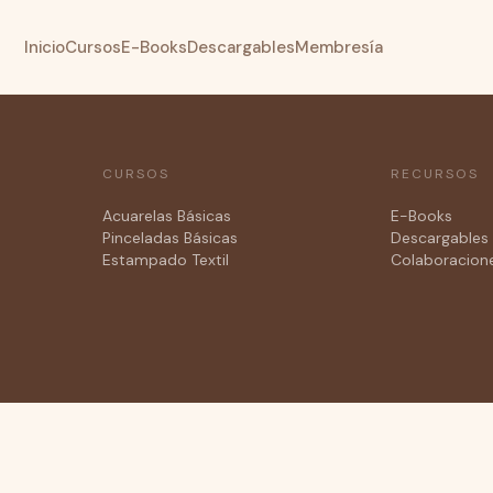
Inicio
Cursos
E-Books
Descargables
Membresía
CURSOS
RECURSOS
Acuarelas Básicas
E-Books
Pinceladas Básicas
Descargables 
Estampado Textil
Colaboracion