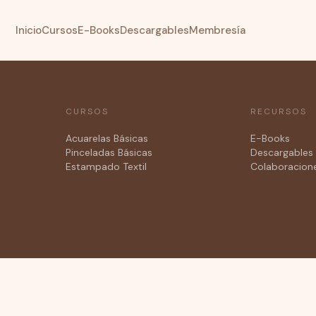
Inicio
Cursos
E-Books
Descargables
Membresía
CURSOS
RECURSOS
Acuarelas Básicas
E-Books
Pinceladas Básicas
Descargables 
Estampado Textil
Colaboracion